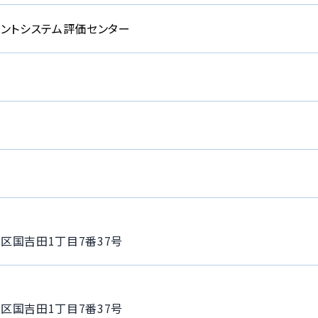
メントシステム評価センター
社
区国吉田1丁目7番37号
区国吉田1丁目7番37号