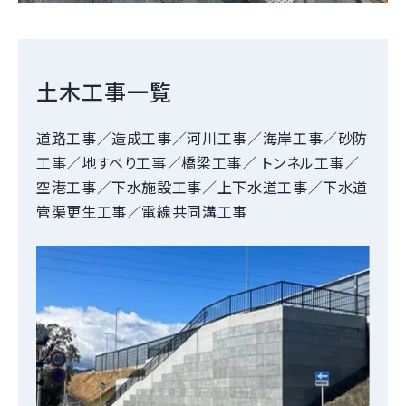
土木工事一覧
道路工事／造成工事／河川工事／海岸工事／砂防
工事／地すべり工事／橋梁工事／ トンネル工事／
空港工事／下水施設工事／上下水道工事／下水道
管渠更生工事／電線共同溝工事