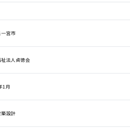
県一宮市
福祉法人貞徳会
3年1月
建築設計