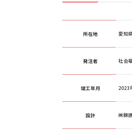
愛知
所在地
社会
発注者
202
竣工年月
㈱錦
設計