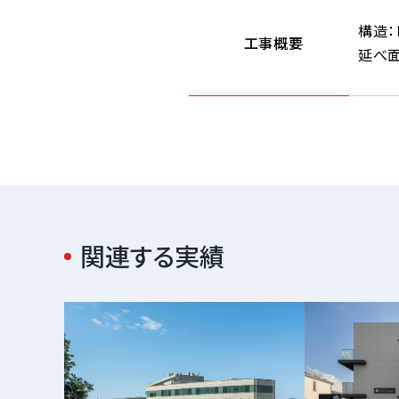
構造：
工事概要
延べ面
関連する実績