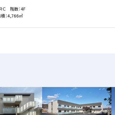
ＲＣ 階数：4F
積：4,766㎡